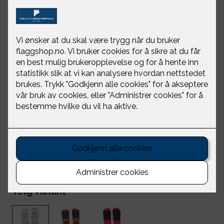
Ullsokk Hent Bobler
House of Hygge
NOK 299
Velg Variant