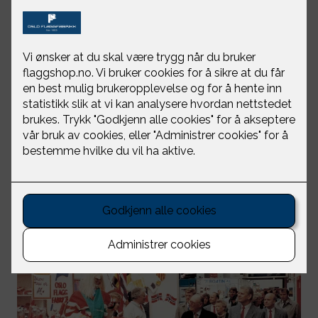
Oslo Flaggfabrikk ble etablert i 1903 i den gang
Kristiania av Sofie Larsen. Frem til 1925 het bedriften
Kristiania Flagfabrik – men endret navn samtidig som
hovedstaden endret navn til Oslo. Det begynte med
produksjon og salg av flagg, vakere, vimpler og
skibssignaler fra samme adresse – Dronningens gate
2.
Det var oppsving i flaggmarkedet med
unionsoppløsningen i 1905 og velkomsten av det nye
kongeparet og lille kronprins Olav til byen i 1905.