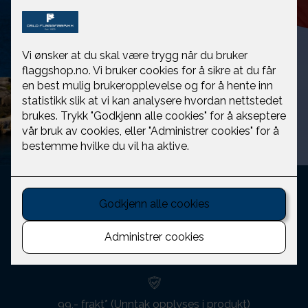
Se utvalget her
Kortbetaling eller Klarna/Betal senere
Norges eldste flaggprodusent
99,- frakt* (Unntak opplyses i produkt)