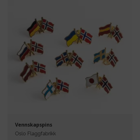
Vennskapspins
Oslo Flaggfabrikk