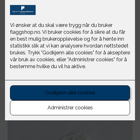
tilbehør
Vi i Oslo Flaggfabrikk leverer det du trenger av flagg,
vimpler og tilbehør - om det er norske eller
internasjonale flagg, kule og line til flaggstangen eller
pins.
Oslo Flaggfabrikk er Norges eldste flaggprodusent og
vi er opptatt av kunnskap og kvalitet!
Filtre
Velg kategori