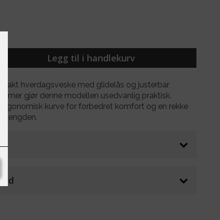
Legg til i handlekurv
pakt hverdagsveske med glidelås og justerbar
lommer gjør denne modellen usedvanlig praktisk.
ergonomisk kurve for forbedret komfort og en rekke
re lengden.
stid