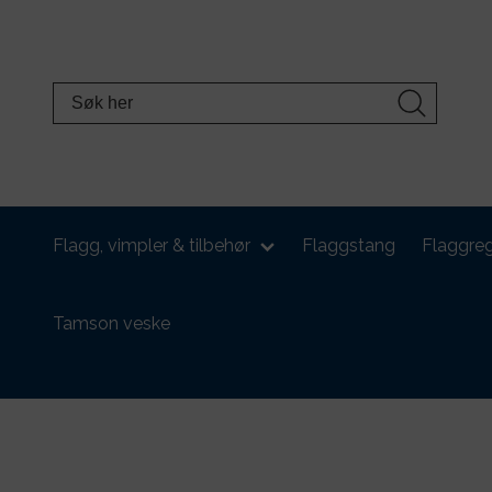
Flagg, vimpler & tilbehør
Flaggstang
Flaggreg
Tamson veske