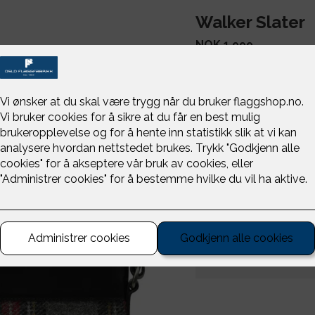
Walker Slater
NOK 1,999
-
+
Tamson Tote er en kom
stropp. En rekke inner
Skulderremmen har en 
trykknapper for å juste
Detaljer
Frakt og levering