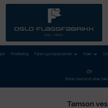
ler
Profilering
Fane og korpsbanner
Klær
S
Betal med kort eller fak
Tamson ves