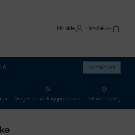
Min side
Handlekurv
ALG
Kontakt oss
tura
Norges eldste flaggprodusent
Sikker betaling
ke