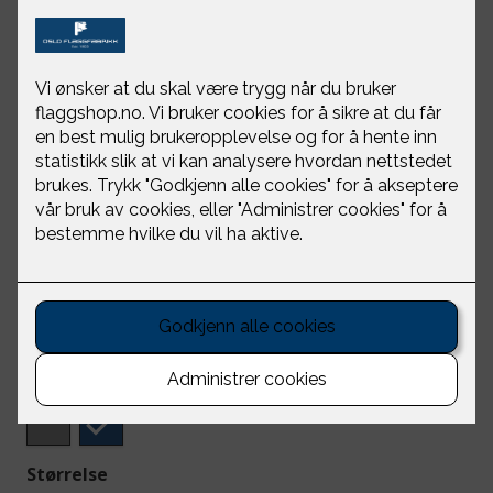
Snug jakke herre blå
Musto
NOK 2,499
Mørk blå
Størrelse