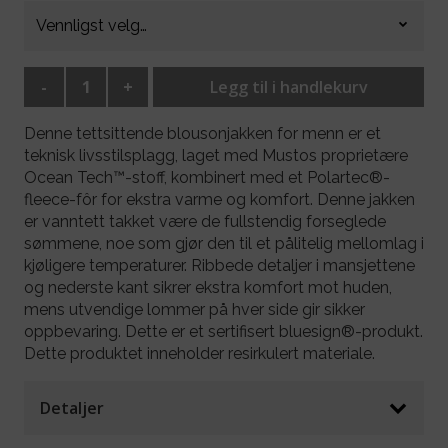
-
+
Legg til i handlekurv
Denne tettsittende blousonjakken for menn er et
teknisk livsstilsplagg, laget med Mustos proprietære
Ocean Tech™-stoff, kombinert med et Polartec®-
fleece-fôr for ekstra varme og komfort. Denne jakken
er vanntett takket være de fullstendig forseglede
sømmene, noe som gjør den til et pålitelig mellomlag i
kjøligere temperaturer. Ribbede detaljer i mansjettene
og nederste kant sikrer ekstra komfort mot huden,
mens utvendige lommer på hver side gir sikker
oppbevaring. Dette er et sertifisert bluesign®-produkt.
Dette produktet inneholder resirkulert materiale.
Detaljer