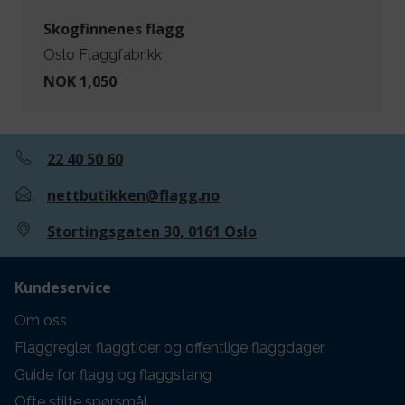
Skogfinnenes flagg
Oslo Flaggfabrikk
NOK 1,050
22 40 50 60
nettbutikken@flagg.no
Stortingsgaten 30, 0161 Oslo
Kundeservice
Om oss
Flaggregler, flaggtider og offentlige flaggdager
Guide for flagg og flaggstang
Ofte stilte spørsmål