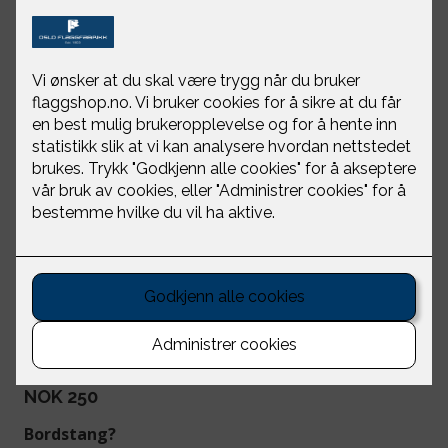
Skogfinnene -
bordflagg
Oslo Flaggfabrikk
NOK 250
Bordstang?