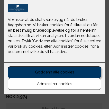
Prideflagg sydd 200
cm
Oslo Flaggfabrikk
NOK 2,974
Ikke på lager