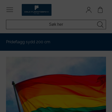
Prideflagg sydd 200 cm