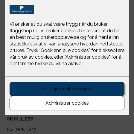
Prideflagg sydd 150
cm
Oslo Flaggfabrikk
NOK 1,278
Før:
NOK 1,825