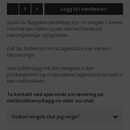
-
+
Legg til i handlekurv
Sydd (av flaggduk) prideflagg 150 cm lengde. Leveres
med hempe/løkke og kan dermed festes på
balkongstenger og lignende.
Det tas forbehold om at lagerstatus kan variere i
høysesonger.
Ved sydde flagg må det beregnes 2 uker
produksjonstid og vi oppdaterer lagerstatus så raskt vi
kan i nettbutikken.
Ta kontakt ved spørsmål om levering på
nettbutikken@flagg.no eller via chat.
Hvilken lengde skal jeg velge?