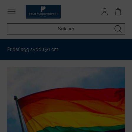
Prideflagg sydd 150 cm