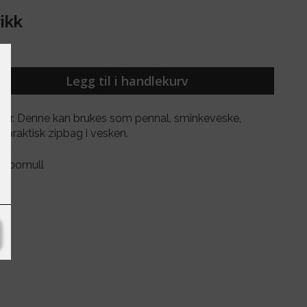
ikk
Legg til i handlekurv
ger. Denne kan brukes som pennal, sminkeveske,
praktisk zipbag i vesken.
t i bomull