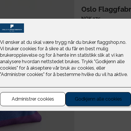
Oslo Flaggfabr
NOK 175
-
+
En zipbag i regnbuefar
lommebok eller som en 
Str 21 x 12,5 cm, trykke