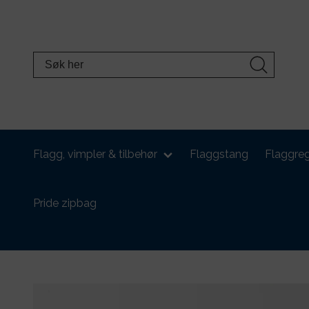
Flagg, vimpler & tilbehør
Flaggstang
Flaggreg
Pride zipbag