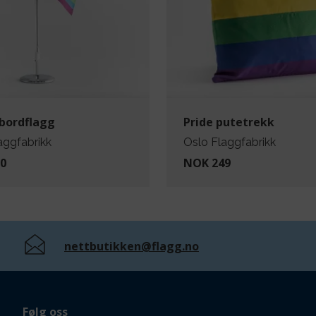
 bordflagg
Pride putetrekk
aggfabrikk
Oslo Flaggfabrikk
0
NOK 249
nettbutikken@flagg.no
Følg oss