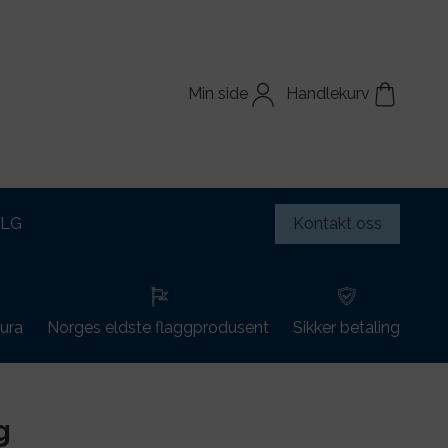
Min side
Handlekurv
ALG
Kontakt oss
tura
Norges eldste flaggprodusent
Sikker betaling
g