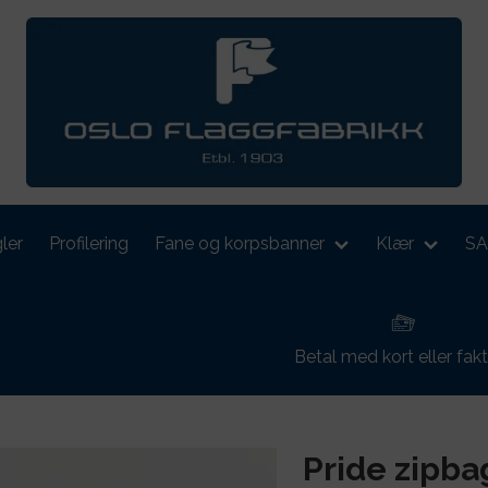
ler
Profilering
Fane og korpsbanner
Klær
S
Betal med kort eller fak
Pride zipba