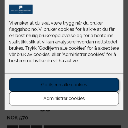
Norsk vimpel 150 cm
Oslo Flaggfabrikk
NOK 570