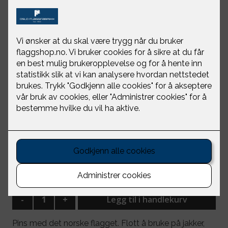
Norsk flagg pins
Oslo Flaggfabrikk
NOK 60
-
+
Legg til i handlekurv
Pins med det norske flagget. Flott å bruke på jakker,