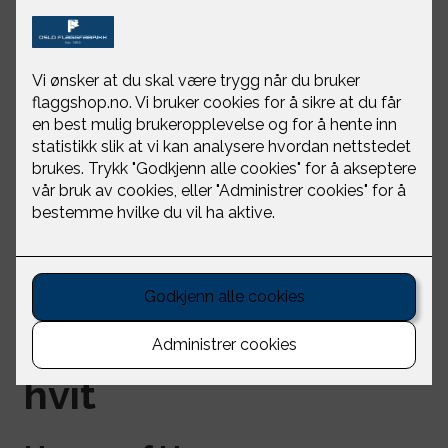
Merino genser dame
hvit