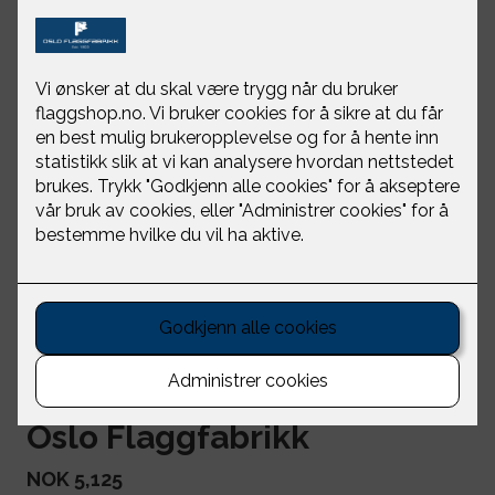
Kryssfot svart
Oslo Flaggfabrikk
NOK 5,125