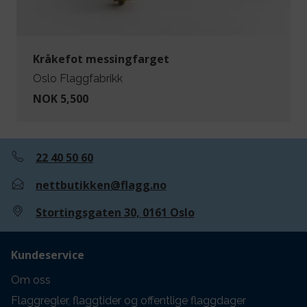
Kråkefot messingfarget
Oslo Flaggfabrikk
NOK 5,500
22 40 50 60
nettbutikken@flagg.no
Stortingsgaten 30, 0161 Oslo
Kundeservice
Om oss
Flaggregler, flaggtider og offentlige flaggdager