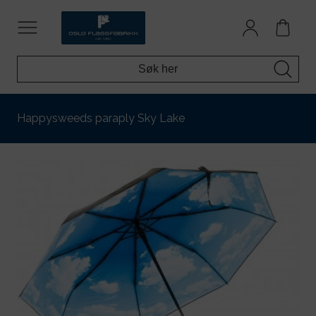
Happysweeds paraply Sky Lake