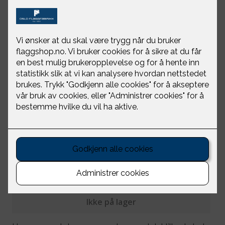
Happysweeds
paraply Sky Lake
Happysweeds
NOK 599
Ikke på lager