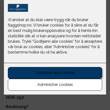
Filippinene -
bordflagg
Oslo Flaggfabrikk
NOK 250
Bordstang?