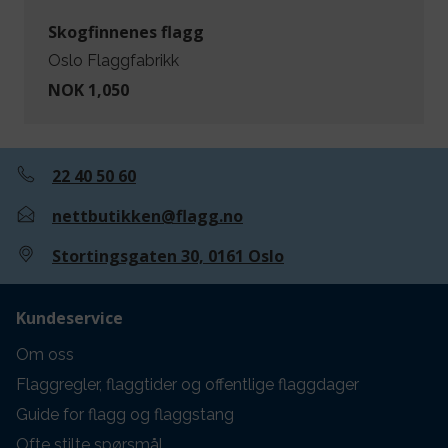
Skogfinnenes flagg
Oslo Flaggfabrikk
NOK 1,050
22 40 50 60
nettbutikken@flagg.no
Stortingsgaten 30, 0161 Oslo
Kundeservice
Om oss
Flaggregler, flaggtider og offentlige flaggdager
Guide for flagg og flaggstang
Ofte stilte spørsmål