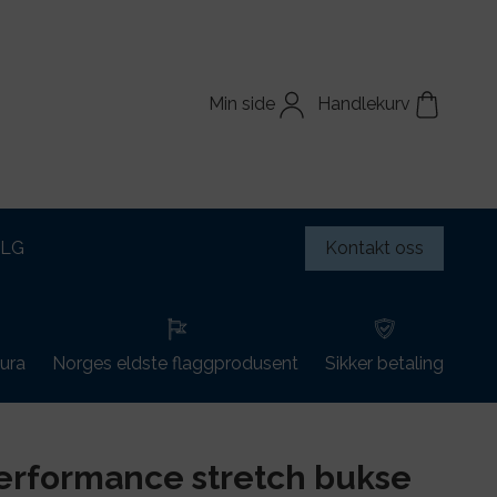
Min side
Handlekurv
ALG
Kontakt oss
tura
Norges eldste flaggprodusent
Sikker betaling
performance stretch bukse