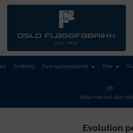
ler
Profilering
Fane og korpsbanner
Klær
S
Betal med kort eller fak
Evolution 