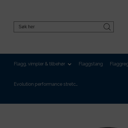
Flagg, vimpler & tilbehør
Flaggstang
Flaggreg
Evolution performance stretc…