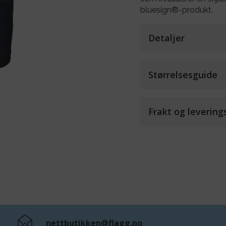
bluesign®-produkt.
Detaljer
Størrelsesguide
Frakt og levering
nettbutikken@flagg.no