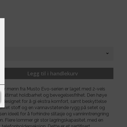
Legg til i handlekurv
or menn fra Musto Evo-serien er laget med 2-veis
ultimat holdbarhet og bevegelsesfrihet. Den høye
r designet for å gi ekstra komfort, samt beskyttelse
rket stoff og en vannavstøtende rygg på setet og
n ideell for å forhindre slitasje og vanninntrengning
n. Flere lommer gir stor lagringskapasitet, med en
 telefonholderseksjon. Dette er et sertifisert