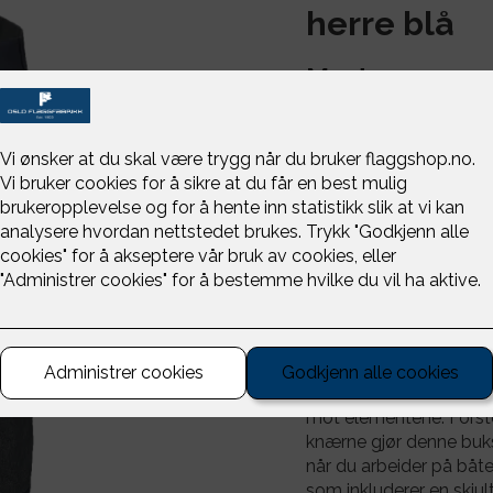
herre blå
Musto
NOK 1,899
Størrelse
-
+
Performance-buksene f
Stretch CORDURA® for 
baksiden av linningen e
mot elementene. Forste
knærne gjør denne bukse
når du arbeider på båte
som inkluderer en skjult