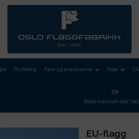
ler
Profilering
Fane og korpsbanner
Klær
S
Betal med kort eller fak
EU-flagg