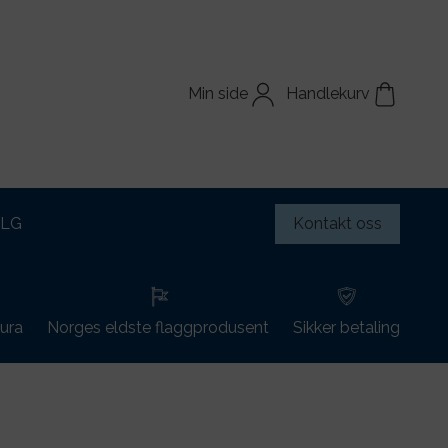
Min side
Handlekurv
ALG
Kontakt oss
tura
Norges eldste flaggprodusent
Sikker betaling