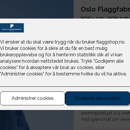
Oslo Flaggfabr
NOK 1,107 - NOK 7,27
Velg lengde
-
+
EU-flagget i diverse stø
Flagg anbefales å ha e
Ikke alle varianter er 
leveringstid på 2-3 uker
Ved spørsmål om leveri