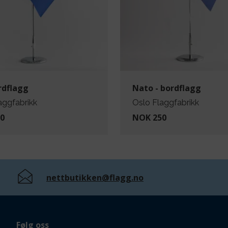
rdflagg
Nato - bordflagg
aggfabrikk
Oslo Flaggfabrikk
0
NOK 250
nettbutikken@flagg.no
Følg oss