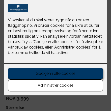
Cavendish Leith
skytevest herre
Laksen Sporting
NOK 3,999
Størrelse