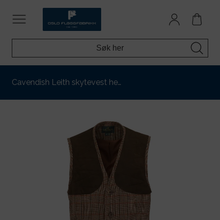
Cavendish Leith skytevest he…