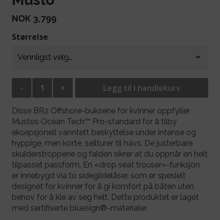
NOK 3,799
Størrelse
-
+
Legg til i handlekurv
Disse BR2 Offshore-buksene for kvinner oppfyller
Mustos Ocean Tech™ Pro-standard for å tilby
eksepsjonell vanntett beskyttelse under intense og
hyppige, men korte, seilturer til havs. De justerbare
skulderstroppene og falden sikrer at du oppnår en helt
tilpasset passform. En «drop seat trouser»-funksjon
er innebygd via to sideglidelåser, som er spesielt
designet for kvinner for å gi komfort på båten uten
behov for å kle av seg helt. Dette produktet er laget
med sertifiserte bluesign®-materialer.