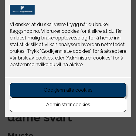
BR2 offshore bukse
dame svart
Musto