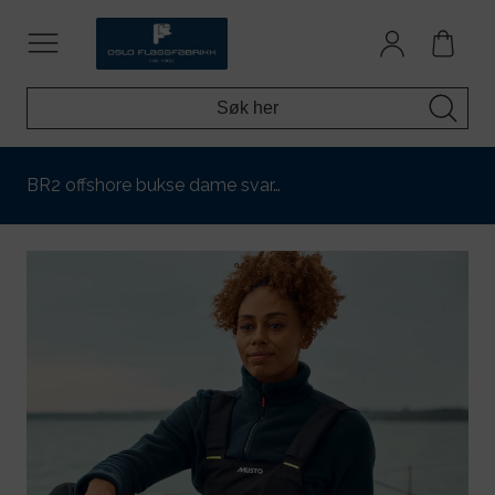
BR2 offshore bukse dame svar…