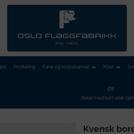
ler
Profilering
Fane og korpsbanner
Klær
S
Betal med kort eller fak
Kvensk bor