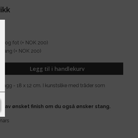
ikk
ng og fot (+ NOK 200)
stang (+ NOK 200)
Legg til i handlekurv
lagg - 18 x 12 cm. I kunstsilke med tråder som
ke av ønsket finish om du også ønsker stang.
mars