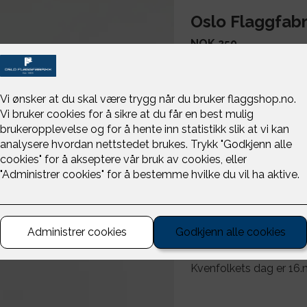
Oslo Flaggfabr
NOK 250
Bordstang?
Sølvfarget bordsta
Messingfarget bord
-
+
Kvensk flagg som bordf
oppheng.
Kun flagg, husk å hu
Kvenfolkets dag er 16.