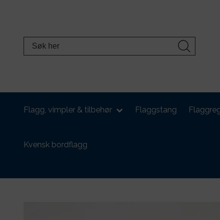
Flagg, vimpler & tilbehør
Flaggstang
Flaggreg
Kvensk bordflagg