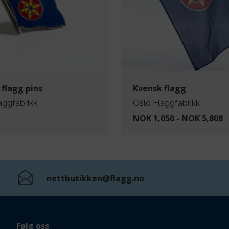
 flagg pins
Kvensk flagg
aggfabrikk
Oslo Flaggfabrikk
NOK 1,050 - NOK 5,808
nettbutikken@flagg.no
Følg oss