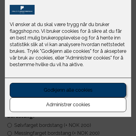
FN - bordflagg
Oslo Flaggfabrikk
NOK 250
Bordstang?
Sølvfarget bordstang (+ NOK 200)
Messingfarget bordstang (+ NOK 200)