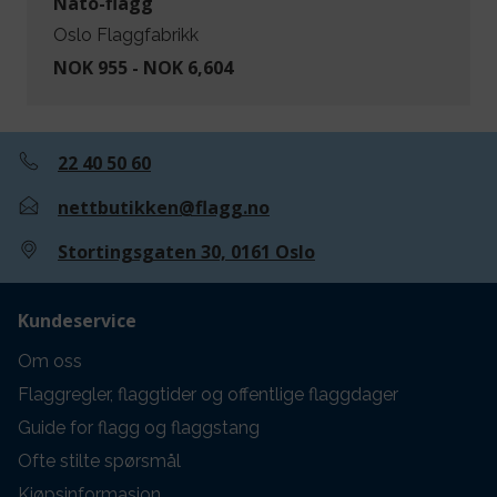
Nato-flagg
Oslo Flaggfabrikk
NOK 955 - NOK 6,604
22 40 50 60
nettbutikken@flagg.no
Stortingsgaten 30, 0161 Oslo
Kundeservice
Om oss
Flaggregler, flaggtider og offentlige flaggdager
Guide for flagg og flaggstang
Ofte stilte spørsmål
Kjøpsinformasjon