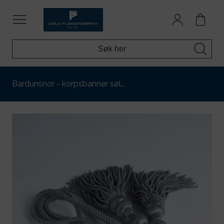
Bardunsnor - korpsbanner søl…