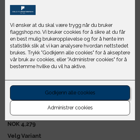
Bardunsnor -
korpsbanner sølv
Oslo Flaggfabrikk
NOK 4,279
Velg Variant