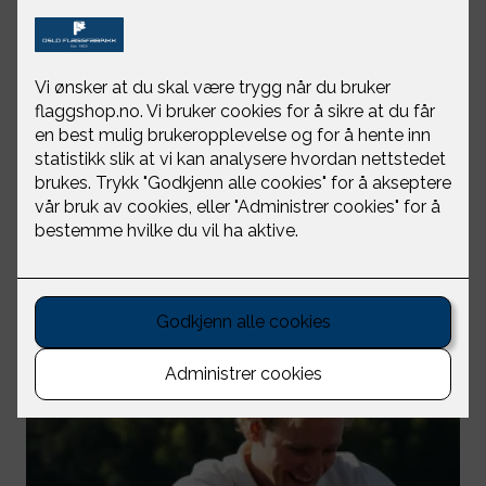
Original tskjorte herre blå
Musto
NOK 449