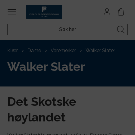
Klær
Dame
Varemerker
Walker Slater
Walker Slater
Det Skotske
høylandet