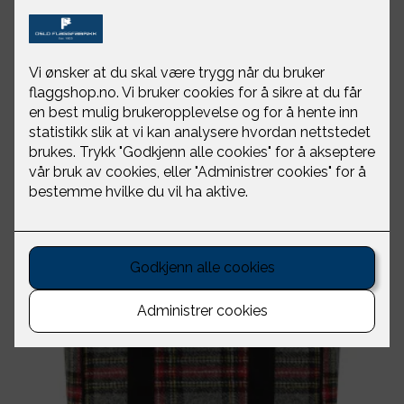
Walker Slater ble grunnlagt i 1989 av Frances Slater
og Paul Walker og produserer klassiske klær med "en
smak" av Skottland. Dette er plagg i skotsk tweed og
med en flatterende passform.
Vi er stolte av å være de eneste i Norge som kan tilby
de flotte plaggene fra Walker Slater!