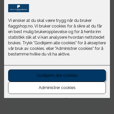
HappySweeds leverer paraplyer med fargerike design
på innsiden. Se opp under paraplyen en regnværsdag
og drøm deg bort til solksinn.