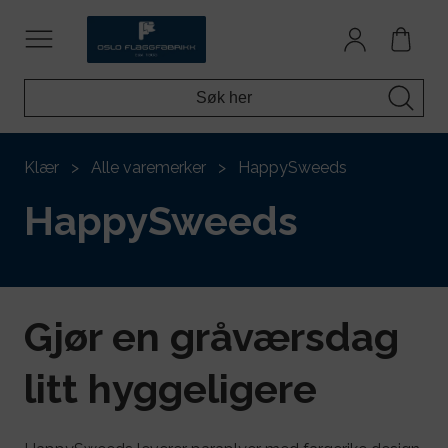
Klær
Alle varemerker
HappySweeds
HappySweeds
Gjør en gråværsdag
litt hyggeligere