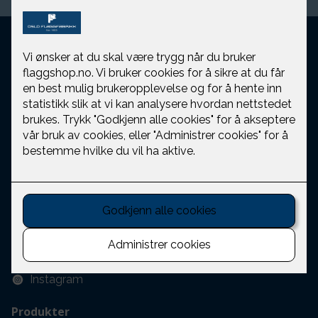
Kundeservice
Om oss
Flaggregler, flaggtider og offentlige flaggdager
Guide for flagg og flaggstang
Ofte stilte spørsmål
Kjøpsinformasjon
Personvernserklæring
Cookie policy
Følg oss
Facebook
Instagram
Produkter