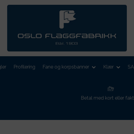
ler
Profilering
Fane og korpsbanner
Klær
S
Betal med kort eller fak