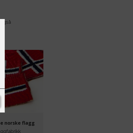
 også
e norske flagg
aggfabrikk