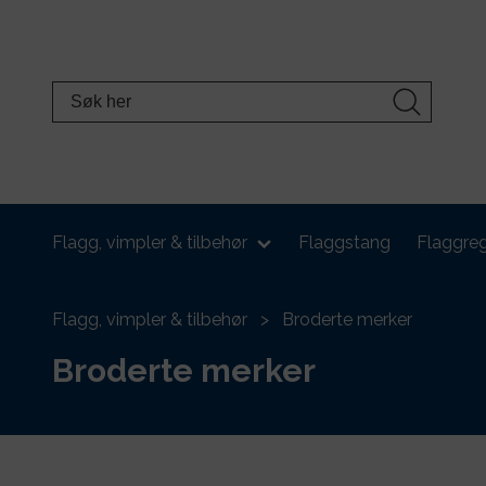
Flagg, vimpler & tilbehør
Flaggstang
Flaggreg
Flagg, vimpler & tilbehør
Broderte merker
Broderte merker