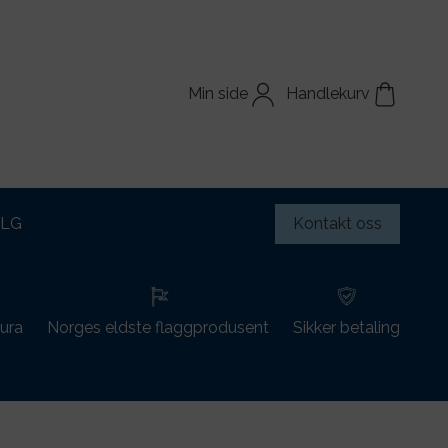
Min side
Handlekurv
ALG
Kontakt oss
tura
Norges eldste flaggprodusent
Sikker betaling