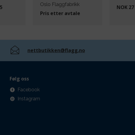
Oslo Flaggfabrikk
5
NOK 27 
Pris etter avtale
nettbutikken@flagg.no
Følg oss
Facebook
Instagram