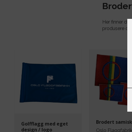
Broder
Her finner du
produsere opp
Brodert samisk
Golfflagg med eget
design / logo
Oslo Flaggfabri