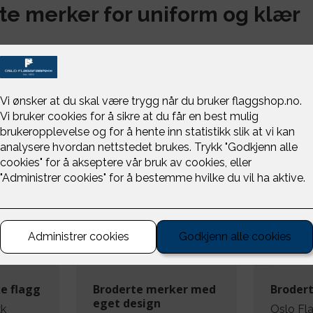
te merker for uniform og klær
 broderte merker med norsk flagg som kan sys på stoff. Vi kan
 merker etter ønsket størrelse, form og design. Ta kontakt!
e flagg
Broderte merker med
Brodert
eget design
kk
Oslo Fl